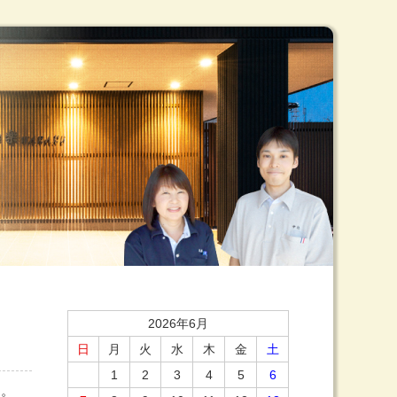
和やか日記｜
2026年6月
日
月
火
水
木
金
土
1
2
3
4
5
6
た。